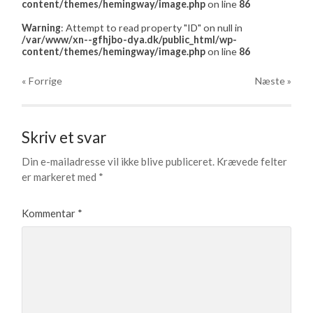
content/themes/hemingway/image.php
on line
86
Warning
: Attempt to read property "ID" on null in
/var/www/xn--gfhjbo-dya.dk/public_html/wp-
content/themes/hemingway/image.php
on line
86
« Forrige
Næste
»
Skriv et svar
Din e-mailadresse vil ikke blive publiceret.
Krævede felter
er markeret med
*
Kommentar
*