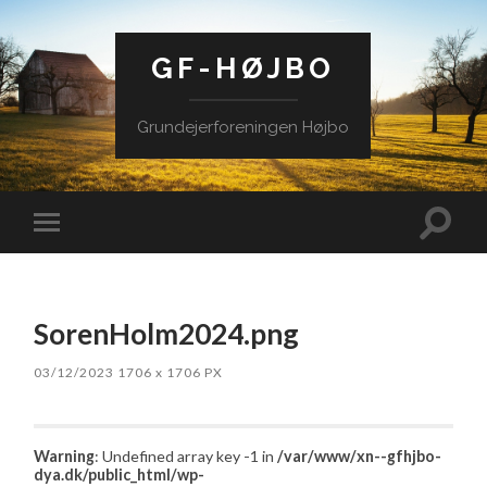
GF-HØJBO
Grundejerforeningen Højbo
Toggle
Toggle
search
mobile
field
menu
SorenHolm2024.png
03/12/2023
1706
x
1706 PX
Warning
: Undefined array key -1 in
/var/www/xn--gfhjbo-
dya.dk/public_html/wp-