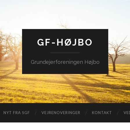
GF-HØJBO
Grundejerforeningen Højbo
NYT FRA SGF
VEJRENOVERINGER
KONTAKT
VE