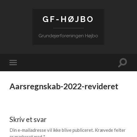
GF-HØJBO
Grundejerforeningen Højbo
Toggle
Toggle
search
mobile
field
menu
Aarsregnskab-2022-revideret
Skriv et svar
Din e-mailadresse vil ikke blive publiceret.
Krævede felter
er markeret med
*